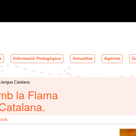
a
Informació Pedagògica
Actualitat
Agenda
Ga
Llengua Catalana.
mb la Flama
 Catalana.
book