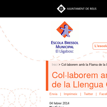
L'escol
Inici
> Col·laborem amb la Flama de la 
Col·laborem a
de la Llengua
Envia
|
Imprimeix
|
Twitter
|
Face
04 febrer 2014