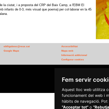
e la ciutat, i a proposta del CRP del Baix Camp, a l'EBM El
b infants de 0-3, més visual que poema) per col·laborar en la 45
alana.
eblligabosc@reus.cat
Accessibilitat
Google Maps
Mapa web
Informació addicional
Configurar cookies
Fem servir cook
Plaça del Mercadal · 432
Aquest lloc web utilitza c
funcionament del web i mil
hàbits de navegació. Pot 
"Acceptar tot"
o
"Rebutja