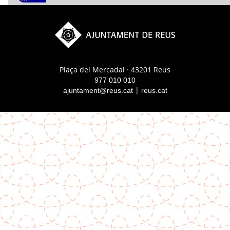
Plaça del Mercadal · 43201 Reus
977 010 010
|
ajuntament@reus.cat
reus.cat