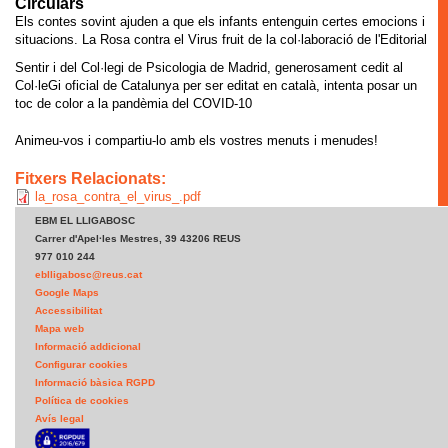
Circulars
Els contes sovint ajuden a que els infants entenguin certes emocions i
situacions. La Rosa contra el Virus fruit de la col·laboració de l'Editorial
Sentir i del Col·legi de Psicologia de Madrid, generosament cedit al
Col·leGi oficial de Catalunya per ser editat en català, intenta posar un
toc de color a la pandèmia del COVID-10
Animeu-vos i compartiu-lo amb els vostres menuts i menudes!
Fitxers Relacionats:
la_rosa_contra_el_virus_.pdf
EBM EL LLIGABOSC
Carrer d'Apel·les Mestres, 39 43206 REUS
977 010 244
eblligabosc@reus.cat
Google Maps
Accessibilitat
Mapa web
Informació addicional
Configurar cookies
Informació bàsica RGPD
Política de cookies
Avís legal