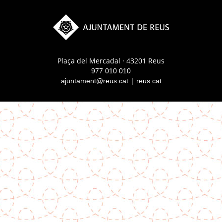
Plaça del Mercadal · 43201 Reus
977 010 010
|
ajuntament@reus.cat
reus.cat