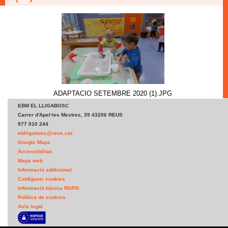
ADAPTACIO SETEMBRE 2020
(1).JPG
ADAPTACIO SETEMBRE 2020 (1).JPG
EBM EL LLIGABOSC
Carrer d'Apel·les Mestres, 39 43206 REUS
977 010 244
eblligabosc@reus.cat
Google Maps
Accessibilitat
Mapa web
Informació addicional
Configurar cookies
Informació bàsica RGPD
Política de cookies
Avís legal