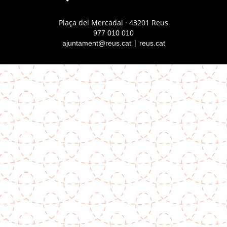
Plaça del Mercadal · 43201 Reus
977 010 010
|
ajuntament@reus.cat
reus.cat