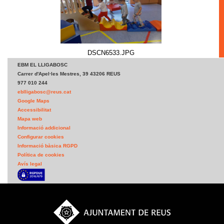
DSCN6533.JPG
EBM EL LLIGABOSC
Carrer d'Apel·les Mestres, 39 43206 REUS
977 010 244
eblligabosc@reus.cat
Google Maps
Accessibilitat
Mapa web
Informació addicional
Configurar cookies
Informació bàsica RGPD
Política de cookies
Avís legal