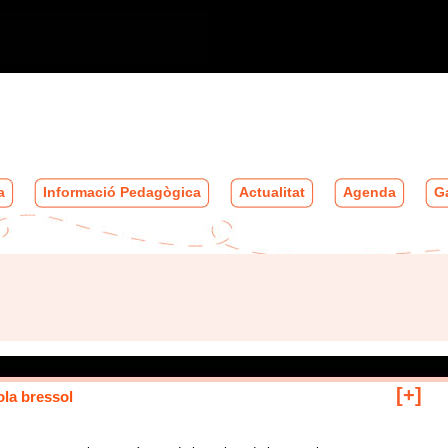
a
Informació Pedagògica
Actualitat
Agenda
Ga
[+]
ola bressol