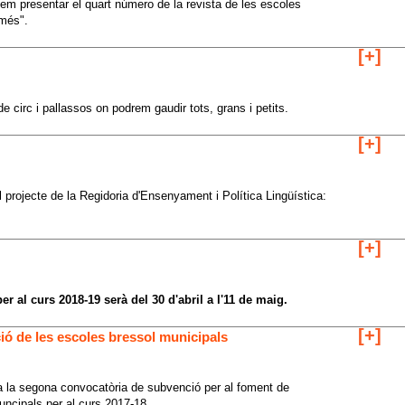
lem presentar el quart número de la revista de les escoles
 més".
[+]
 circ i pallassos on podrem gaudir tots, grans i petits.
[+]
l projecte de la Regidoria d'Ensenyament i Política Lingüística:
[+]
er al curs 2018-19 serà del 30 d'abril a l'11 de maig.
[+]
ó de les escoles bressol municipals
ca la segona convocatòria de subvenció per al foment de
uncipals per al curs 2017-18.