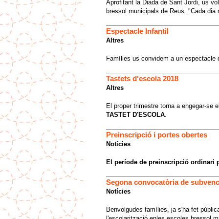
Aprofitant la Diada de Sant Jordi, us vo
bressol municipals de Reus. "Cada dia
Espectacle Infantil
Altres
Famílies us convidem a un espectacle de
Tastets d'escola 2018
Altres
El proper trimestre torna a engegar-se e
TASTET D'ESCOLA
.
Preinscripció i portes obertes
Notícies
El període de preinscripció ordinari p
Segona convocatòria de subvenci
Notícies
Benvolgudes famílies, ja s'ha fet públi
l'escolarització enles escoles bressol m