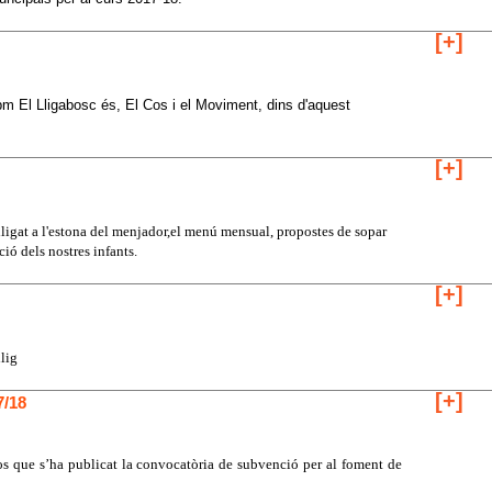
[+]
Ebm El Lligabosc és, El Cos i el Moviment, dins d'aquest
[+]
lligat a l'estona del menjador,el menú mensual, propostes de sopar
ió dels nostres infants.
[+]
llig
[+]
7/18
s que s’ha publicat la convocatòria de subvenció per al foment de